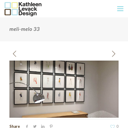
meli-melo 33
Share
0