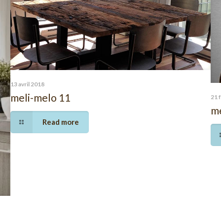
13 avril 2018
meli-melo 11
21 
me
Read more